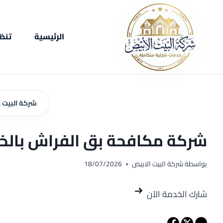
لتجاوز
لى
لمحتوى
الرئيسية
تنظ
شركة البيت 
شركة مكافحة بق الفراش بالخرج 0571539368 | فحص و
بواسطة
شركة البيت الابيض
18/07/2026
شارك الخدمة الآن